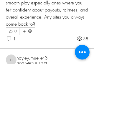
smooth play especially ones where you 
felt confident about payouts, fairness, and 
overall experience. Any sites you always 
come back to?
0
關於
1
38
Welcome to the group! You can connect
with other members, ge
...
閱讀更多
hayley.mueller.3
hayley.mueller.3
2026年2月17日
Takım istatistiklerinin analizi
會員
V1RUS
追蹤
Takım istatistiklerini analiz etmek, maç 
Ken
追蹤
öncesi tahminlerinizi daha doğru 
yapmanıza nasıl yardımcı olur?
Evgeniy Goncharenko
追蹤
查看更多
Дарья Шайденкова
追蹤
0
Orbeat
追蹤
1
23