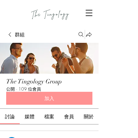
群組
The Tingology Group
公開
·
109 位會員
加入
討論
媒體
檔案
會員
關於