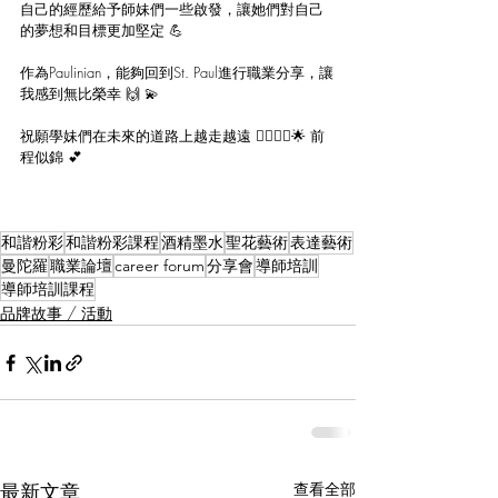
自己的經歷給予師妹們一些啟發，讓她們對自己
的夢想和目標更加堅定 💪
作為Paulinian，能夠回到St. Paul進行職業分享，讓
我感到無比榮幸 🙌 💫 
祝願學妹們在未來的道路上越走越遠 🚶‍♀️🚶‍♂️🌟 
前
程似錦 💕
和諧粉彩
和諧粉彩課程
酒精墨水
聖花藝術
表達藝術
曼陀羅
職業論壇
career forum
分享會
導師培訓
導師培訓課程
品牌故事 / 活動
最新文章
查看全部