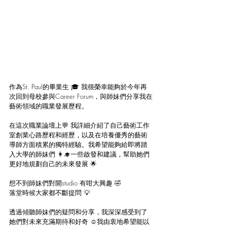
作為St. Paul的畢業生 🎓 我很榮幸能夠於今年再
次回到母校參與Career Forum，與師妹們分享我在
藝術領域的職業發展歷程。
在這次職業論壇上
💬
 我詳細介紹了自己藝術工作
室創業心路歷程和經歷，以及在培養優秀的藝術
導師方面積累的獨特經驗。我希望能夠給即將踏
入大學的師妹們 👩‍🎓一些啟發和建議，幫助她們
更好地規劃自己的未來發展 🌟
想不到師妹們對開studio 有咁大興趣 🤣
落堂時候大家都不斷提問 💡
透過傾聽師妹們的疑問和分享，我深深感受到了
她們對未來充滿期待和好奇 ☺️我由衷地希望能以