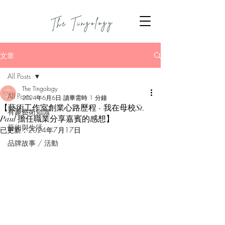
文章
All Posts
The Tingology
All Posts
2024年6月6日
讀畢需時 1 分鐘
【藝術工作室創業心路歷程 - 我在母校St.
有趣藝術知識
Paul 擔任職業分享嘉賓的感想】
藝術與生活
已更新：
2024年7月17日
品牌故事 / 活動