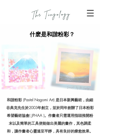
什麽是和諧粉彩？
和諧粉彩 (Pastel Nagomi Art) 是日本新興藝術，由細
谷典克先生於2003年創立，並於同年創辦了日本粉彩
希望藝術協會( JPHAA )。作畫者只需運用指頭推開粉
末以及簡單的工具便能做出美麗的畫作，其色調柔
和，讓作畫者心靈達至平靜，具有良好的療愈效果。