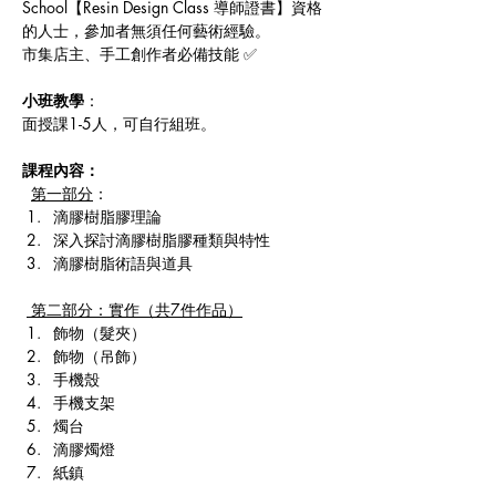
School【Resin Design Class 導師證書】資格
的人士，參加者無須任何藝術經驗。
市集店主、手工創作者必備技能 ✅
小班教學
：
面授課1-5人，可自行組班。
課程內容：
第一部分
：
滴膠樹脂膠理論
深入探討滴膠樹脂膠種類與特性
滴膠樹脂術語與道具
 第二部分：實作（共7件作品）
飾物（髮夾）
飾物（吊飾）
手機殼
手機支架
燭台
滴膠燭燈
紙鎮