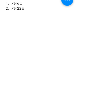
7月6日
7月22日
假期班：
7月5日
7月25日
🕙【8月 時間表】
平日班：
8月4日
8月25日
假期班：
8月8日
8月16日
✅
如時間不合 或自行組班 歡迎
自選上課
日子