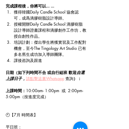
完成課程後，你將可以... ...
獲得韓國Daily Candle School 協會認
可，成爲滴膠樹脂設計導師。
授權開辦Daily Candle School 滴膠樹脂
設計導師證書課程和滴膠創作工作坊，教
授自創性作品。
培訓計劃：傑出學生將獲實習及工作配對
機會，至今The Tingology Art Studio 已有
多名舊生成功加入導師團隊。
課後咨詢及跟進
日期（如下列時間不合 或自行組班 歡迎
自選
上課日子，
請點擊這裏Whatsapp
 查詢
）：
上課時間：
10:00am- 1:00pm  或  2:00pm-
5:00pm（按進度完成）
🕙【7月 時間表】
平日班：