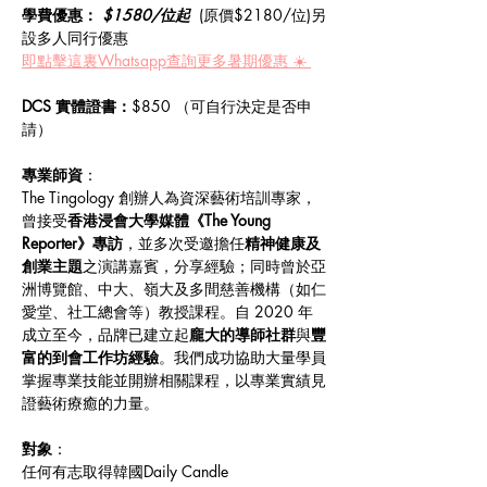
學費優惠：
$1580/位起  
(原價$2180/位)另
設多人同行優惠
即點擊這裏Whatsapp查詢更多暑期優惠 ☀️ 
DCS 實體證書：
$850 （可自行決定是否申
請）
專業師資
：
The Tingology 創辦人為資深藝術培訓專家，
曾接受
香港浸會大學媒體《The Young 
Reporter》專訪
，並多次受邀擔任
精神健康及
創業主題
之演講嘉賓，分享經驗；同時曾於亞
洲博覽館、中大、嶺大及多間慈善機構（如仁
愛堂、社工總會等）教授課程。自 2020 年
成立至今，品牌已建立起
龐大的導師社群
與
豐
富的到會工作坊經驗
。我們成功協助大量學員
掌握專業技能並開辦相關課程，以專業實績見
證藝術療癒的力量。
對象
：
任何有志取得韓國Daily Candle 