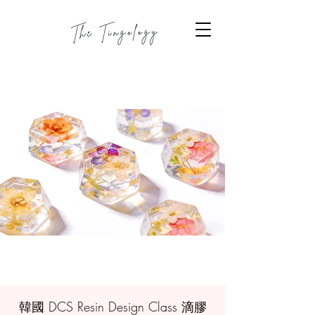
韓國 DCS Resin Design Class 滴膠