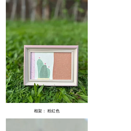
相架： 粉紅色