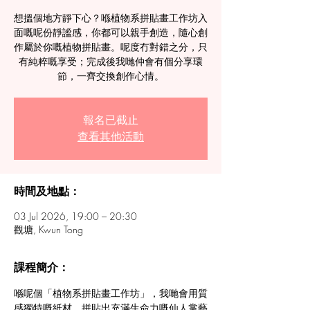
想搵個地方靜下心？喺植物系拼貼畫工作坊入
面嘅呢份靜謐感，你都可以親手創造，隨心創
作屬於你嘅植物拼貼畫。呢度冇對錯之分，只
有純粹嘅享受；完成後我哋仲會有個分享環
節，一齊交換創作心情。
報名已截止
查看其他活動
時間及地點：
03 Jul 2026, 19:00 – 20:30
觀塘, Kwun Tong
課程簡介：
喺呢個「植物系拼貼畫工作坊」，我哋會用質
感獨特嘅紙材，拼貼出充滿生命力嘅仙人掌藝