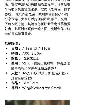
術。當你專注喺剪剪貼貼嘅過程中，你會發現
平時嗰份焦慮慢慢消散，取而代之嘅係一種平
靜感。 完成作品之後，我哋仲會有個小小的
分享環節，大家可以拎住自己嘅作品，交換一
下創作嘅心情。無論你係拼貼新手定係藝術愛
好者，都可以喺呢個半鐘入面，慢活創作，將
自然靈感帶返屋企。
活動詳情：
日期：
 7月3日 或 7月10日
時間：
 7:00 - 8:30pm
對象： 
12歲或以上
費用：
 $250（費用已包材料，仲會送埋
圖中嘅相架俾你帶返屋企裝飾！）
人數： 
3-6人 (
3人成班，如報名人數不
足會全額退款)
作品： 
16 x 12cm 
導師：
 Wing@ Winger Van Creatie