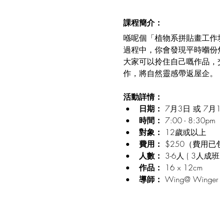
課程簡介：
喺呢個「植物系拼貼畫工作
過程中，你會發現平時嗰份
大家可以拎住自己嘅作品，
作，將自然靈感帶返屋企。
活動詳情：
日期：
 7月3日 或 7月
時間：
 7:00 - 8:30pm
對象： 
12歲或以上
費用：
 $250（費
人數： 
3-6人 (
3人成
作品： 
16 x 12cm 
導師：
 Wing@ Winger V