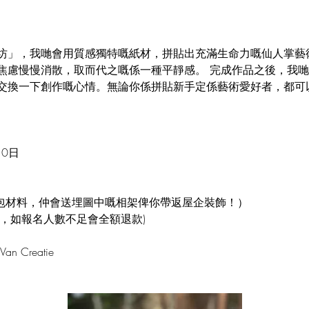
坊」，我哋會用質感獨特嘅紙材，拼貼出充滿生命力嘅仙人掌藝
焦慮慢慢消散，取而代之嘅係一種平靜感。 完成作品之後，我
交換一下創作嘅心情。無論你係拼貼新手定係藝術愛好者，都可
10日
用已包材料，仲會送埋圖中嘅相架俾你帶返屋企裝飾！）
班，如報名人數不足會全額退款)
an Creatie