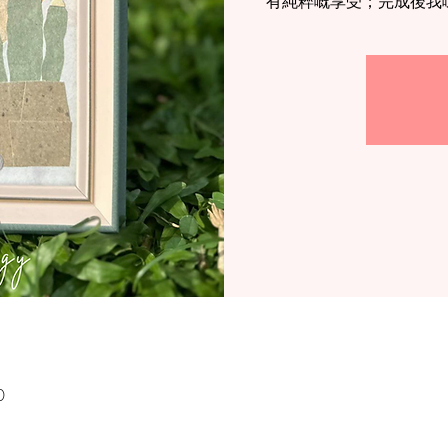
有純粹嘅享受；完成後我
0