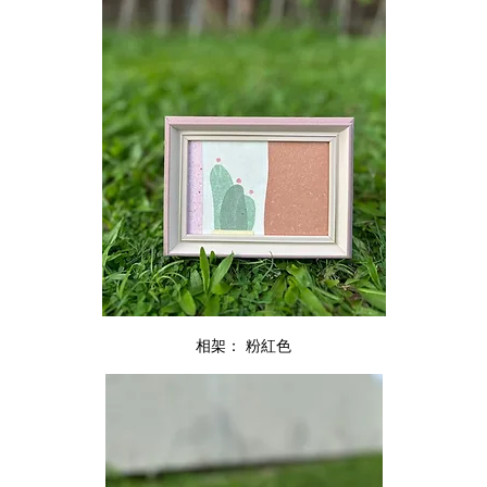
相架： 粉紅色