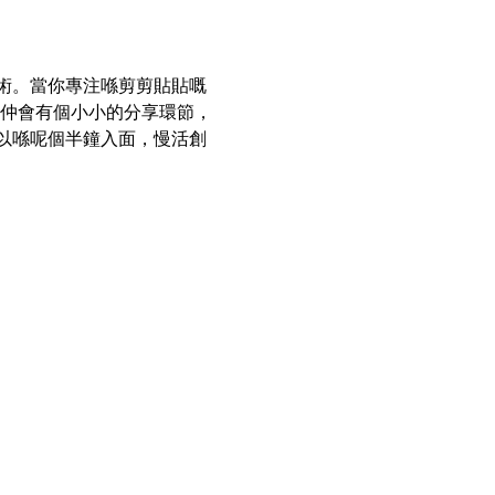
術。當你專注喺剪剪貼貼嘅
哋仲會有個小小的分享環節，
以喺呢個半鐘入面，慢活創