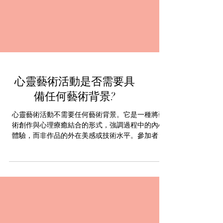
心靈藝術活動是否需要具
備任何藝術背景?
心靈藝術活動不需要任何藝術背景。它是一種將藝
術創作與心理療癒結合的形式，強調過程中的內心
體驗，而非作品的外在美感或技術水平。參加者可
以透過繪畫、音樂、舞蹈等多種形式，自然而自由
地表達內心世界，達到情感上的舒緩和自我成長。
這類活動不僅能幫助人們釋放壓力和焦慮，還能提
升創造力與自