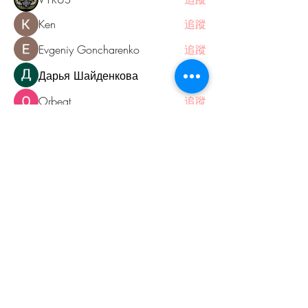
Ken
追蹤
Evgeniy Goncharenko
追蹤
Дарья Шайденкова
追蹤
Orbeat
追蹤
查看所有會員（110）
The Tingology
Kwun Tong
thetingologystudio@gmail.com
67971626