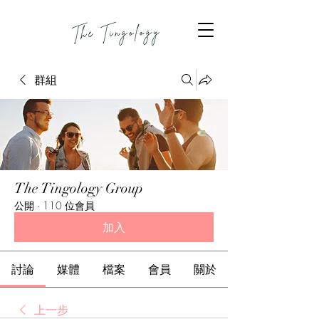
群組
The Tingology Group
公開
·
110 位會員
加入
討論
媒體
檔案
會員
關於
上一步