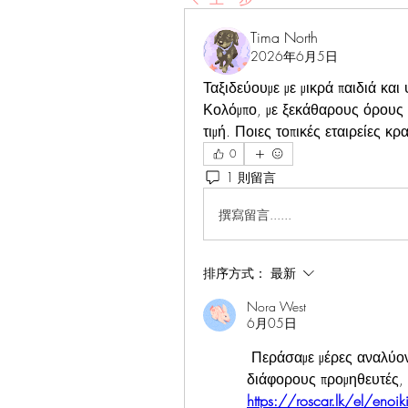
Tima North
2026年6月5日
Ταξιδεύουμε με μικρά παιδιά κα
Κολόμπο, με ξεκάθαρους όρους α
τιμή. Ποιες τοπικές εταιρείες 
0
1 則留言
撰寫留言......
排序方式：
最新
Nora West
6月05日
 Περάσαμε μέρες αναλύο
https://roscar.lk/el/enoik