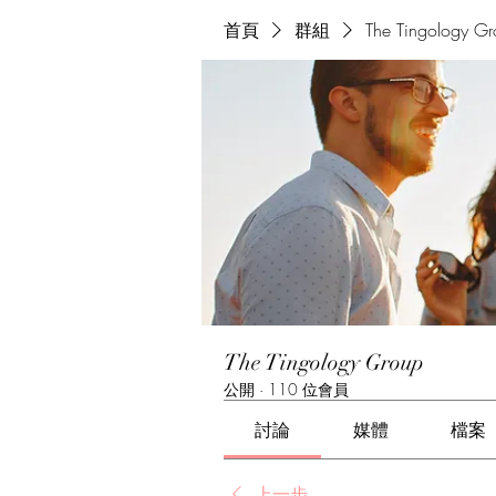
首頁
群組
The Tingology G
The Tingology Group
公開
·
110 位會員
討論
媒體
檔案
上一步