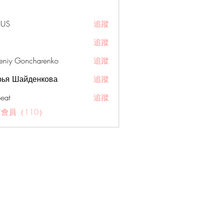
RUS
追蹤
追蹤
eniy Goncharenko
追蹤
рья Шайденкова
追蹤
eat
追蹤
會員（110）