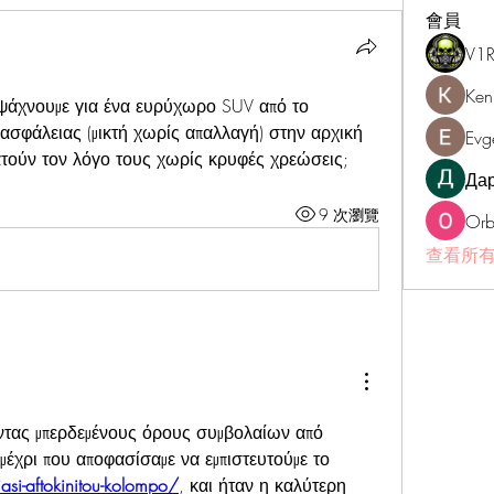
會員
V1
Ken
ι ψάχνουμε για ένα ευρύχωρο SUV από το 
σφάλειας (μικτή χωρίς απαλλαγή) στην αρχική 
Evg
κρατούν τον λόγο τους χωρίς κρυφές χρεώσεις;
Да
9 次瀏覽
Orb
查看所有
ντας μπερδεμένους όρους συμβολαίων από 
διάφορους προμηθευτές, μέχρι που αποφασίσαμε να εμπιστευτούμε το 
iasi-aftokinitou-kolompo/
, και ήταν η καλύτερη 