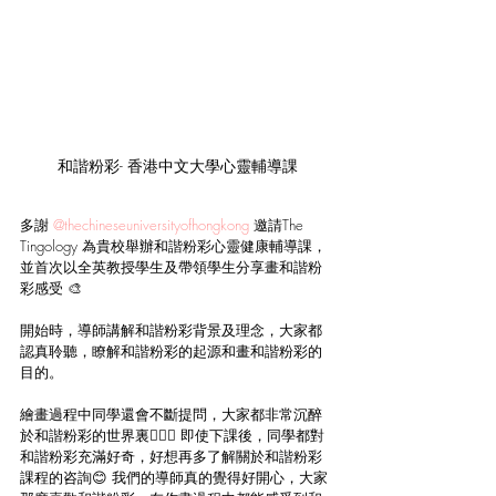
和諧粉彩- 香港中文大學心靈輔導課
多謝 
@thechineseuniversityofhongkong
 邀請The 
Tingology 為貴校舉辦和諧粉彩心靈健康輔導課，
並首次以全英教授學生及帶領學生分享畫和諧粉
彩感受 🎨
開始時，導師講解和諧粉彩背景及理念，大家都
認真聆聽，瞭解和諧粉彩的起源和畫和諧粉彩的
目的。
繪畫過程中同學還會不斷提問，大家都非常沉醉
於和諧粉彩的世界裏🙋🏻‍♀️ 即使下課後，同學都對
和諧粉彩充滿好奇，好想再多了解關於和諧粉彩
課程的咨詢😊 我們的導師真的覺得好開心，大家