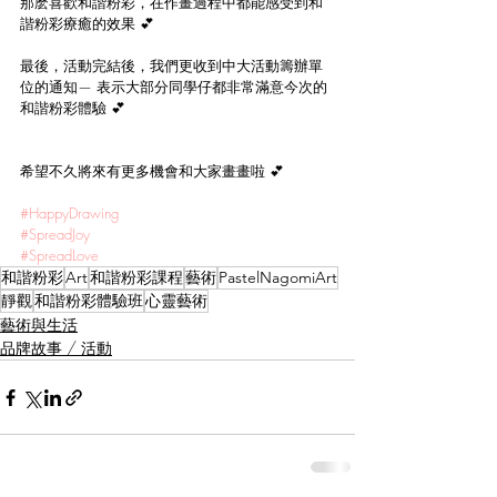
那麽喜歡和諧粉彩，在作畫過程中都能感受到和
諧粉彩療癒的效果 💕
最後，活動完結後，我們更收到中大活動籌辦單
位的通知— 表示大部分同學仔都非常滿意今次的
和諧粉彩體驗 ️💕
希望不久將來有更多機會和大家畫畫啦 💕
#HappyDrawing
#SpreadJoy
#SpreadLove
和諧粉彩
Art
和諧粉彩課程
藝術
PastelNagomiArt
靜觀
和諧粉彩體驗班
心靈藝術
藝術與生活
品牌故事 / 活動